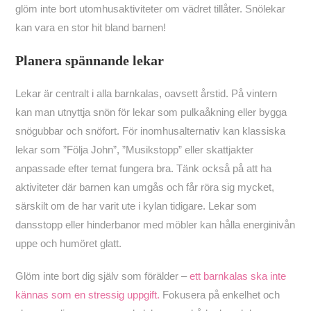
glöm inte bort utomhusaktiviteter om vädret tillåter. Snölekar
kan vara en stor hit bland barnen!
Planera spännande lekar
Lekar är centralt i alla barnkalas, oavsett årstid. På vintern
kan man utnyttja snön för lekar som pulkaåkning eller bygga
snögubbar och snöfort. För inomhusalternativ kan klassiska
lekar som ”Följa John”, ”Musikstopp” eller skattjakter
anpassade efter temat fungera bra. Tänk också på att ha
aktiviteter där barnen kan umgås och får röra sig mycket,
särskilt om de har varit ute i kylan tidigare. Lekar som
dansstopp eller hinderbanor med möbler kan hålla energinivån
uppe och humöret glatt.
Glöm inte bort dig själv som förälder –
ett barnkalas ska inte
kännas som en stressig uppgift.
Fokusera på enkelhet och