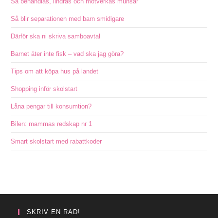
Så behandlas, lindras och motverkas munsår
Så blir separationen med barn smidigare
Därför ska ni skriva samboavtal
Barnet äter inte fisk – vad ska jag göra?
Tips om att köpa hus på landet
Shopping inför skolstart
Låna pengar till konsumtion?
Bilen: mammas redskap nr 1
Smart skolstart med rabattkoder
SKRIV EN RAD!