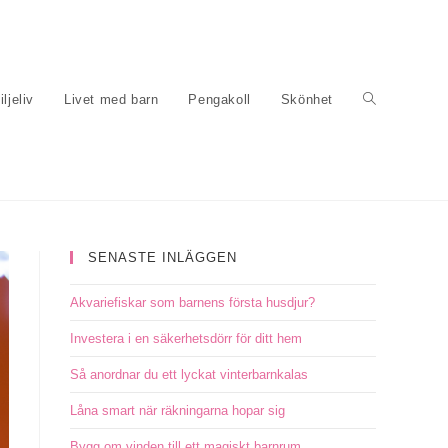
ljeliv
Livet med barn
Pengakoll
Skönhet
SENASTE INLÄGGEN
Akvariefiskar som barnens första husdjur?
Investera i en säkerhetsdörr för ditt hem
Så anordnar du ett lyckat vinterbarnkalas
Låna smart när räkningarna hopar sig
Bygg om vinden till ett magiskt barnrum