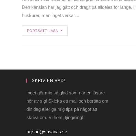
Den känslan har jag gått och dragit på alldeles för länge.
huskurer, men inget verkar…
FORTSÄTT LÄSA
SKRIV EN RAD!
Inget gör mig så glad som när en läsare
hör av sig! Skicka ett mail och berätta om
din dag eller ge mig tips på något att
skriva om. Vi hörs, tjingeling!
hejsan@susanas.se