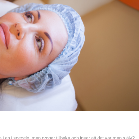
aka i en i spegeln, man ryggar tillbaka och inser att det var man själv?