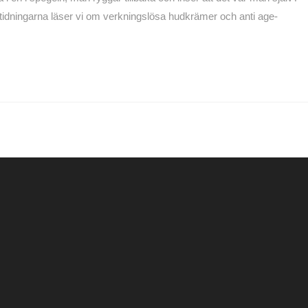
 I tidningarna läser vi om verkningslösa hudkrämer och anti age-