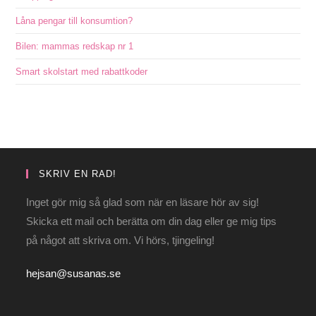
Låna pengar till konsumtion?
Bilen: mammas redskap nr 1
Smart skolstart med rabattkoder
SKRIV EN RAD!
Inget gör mig så glad som när en läsare hör av sig!
Skicka ett mail och berätta om din dag eller ge mig tips
på något att skriva om. Vi hörs, tjingeling!
hejsan@susanas.se