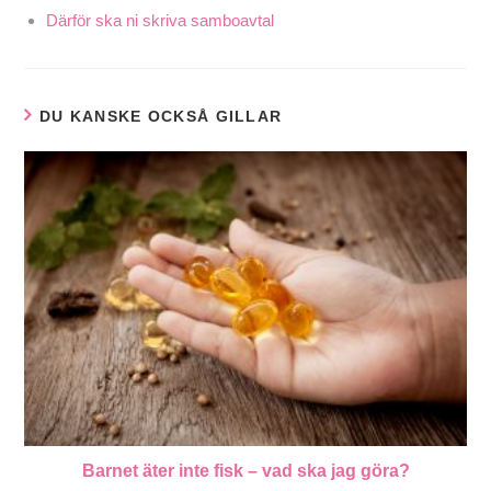
Därför ska ni skriva samboavtal
DU KANSKE OCKSÅ GILLAR
Barnet äter inte fisk – vad ska jag göra?