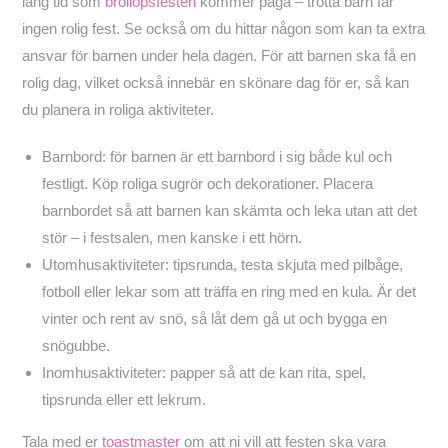
lång tid som
bröllopsfesten
kommer pågå – trötta barn får
ingen rolig fest. Se också om du hittar någon som kan ta extra
ansvar för barnen under hela dagen. För att barnen ska få en
rolig dag, vilket också innebär en skönare dag för er, så kan
du planera in roliga aktiviteter.
Barnbord: för barnen är ett barnbord i sig både kul och
festligt. Köp roliga sugrör och dekorationer. Placera
barnbordet så att barnen kan skämta och leka utan att det
stör – i festsalen, men kanske i ett hörn.
Utomhusaktiviteter: tipsrunda, testa skjuta med pilbåge,
fotboll eller lekar som att träffa en ring med en kula. Är det
vinter och rent av snö, så låt dem gå ut och bygga en
snögubbe.
Inomhusaktiviteter: papper så att de kan rita, spel,
tipsrunda eller ett lekrum.
Tala med er
toastmaster
om att ni vill att festen ska vara