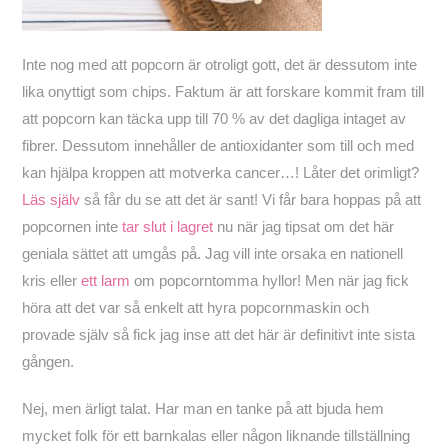
Inte nog med att popcorn är otroligt gott, det är dessutom inte
lika onyttigt som chips. Faktum är att forskare kommit fram till
att popcorn kan täcka upp till 70 % av det dagliga intaget av
fibrer. Dessutom innehåller de antioxidanter som till och med
kan hjälpa kroppen att motverka cancer…! Låter det orimligt?
Läs själv
så får du se att det är sant! Vi får bara hoppas på att
popcornen inte
tar slut i lagret
nu när jag tipsat om det här
geniala sättet att umgås på. Jag vill inte orsaka en nationell
kris eller
ett larm
om popcorntomma hyllor! Men när jag fick
höra att det var så enkelt att hyra popcornmaskin och
provade själv så fick jag inse att det här är definitivt inte sista
gången.
Nej, men ärligt talat. Har man en tanke på att bjuda hem
mycket folk för ett barnkalas eller någon liknande tillställning